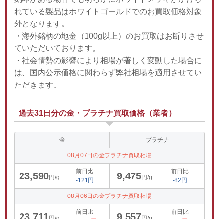
れている製品はホワイトゴールドでのお買取価格対象
外となります。
・海外銘柄の地金（100g以上）のお買取はお断りさせ
ていただいております。
・社会情勢の影響により相場が著しく変動した場合に
は、国内公示価格に関わらず弊社相場を適用させてい
ただきます。
過去31日分の金・プラチナ買取価格（業者）
金
プラチナ
08月07日の金プラチナ買取相場
前日比
前日比
23,590
9,475
円/g
円/g
-121円
-82円
08月06日の金プラチナ買取相場
前日比
前日比
23,711
9,557
円/g
円/g