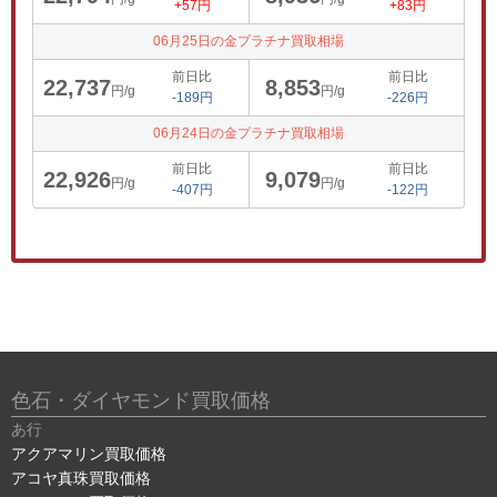
+57円
+83円
06月25日の金プラチナ買取相場
前日比
前日比
22,737
8,853
円/g
円/g
-189円
-226円
06月24日の金プラチナ買取相場
前日比
前日比
22,926
9,079
円/g
円/g
-407円
-122円
色石・ダイヤモンド買取価格
あ行
アクアマリン買取価格
アコヤ真珠買取価格