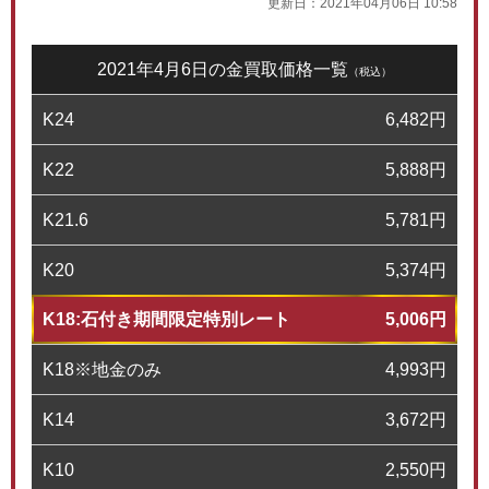
更新日：
2021年04月06日 10:58
2021年4月6日の金買取価格一覧
（税込）
K24
6,482
円
K22
5,888
円
K21.6
5,781
円
K20
5,374
円
K18:石付き期間限定特別レート
5,006
円
K18※地金のみ
4,993
円
K14
3,672
円
K10
2,550
円