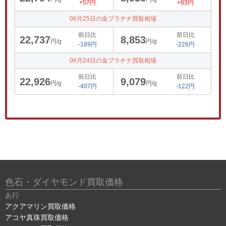
+57円
+83円
06月25日の金プラチナ買取相場
前日比
前日比
22,737
8,853
円/g
円/g
-189円
-226円
06月24日の金プラチナ買取相場
前日比
前日比
22,926
9,079
円/g
円/g
-407円
-122円
色石・ダイヤモンド買取価格
あ行
アクアマリン買取価格
アコヤ真珠買取価格