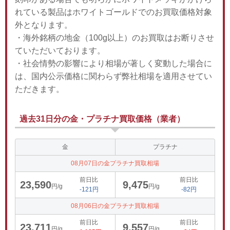
れている製品はホワイトゴールドでのお買取価格対象
外となります。
・海外銘柄の地金（100g以上）のお買取はお断りさせ
ていただいております。
・社会情勢の影響により相場が著しく変動した場合に
は、国内公示価格に関わらず弊社相場を適用させてい
ただきます。
過去31日分の金・プラチナ買取価格（業者）
金
プラチナ
08月07日の金プラチナ買取相場
前日比
前日比
23,590
9,475
円/g
円/g
-121円
-82円
08月06日の金プラチナ買取相場
前日比
前日比
23,711
9,557
円/g
円/g