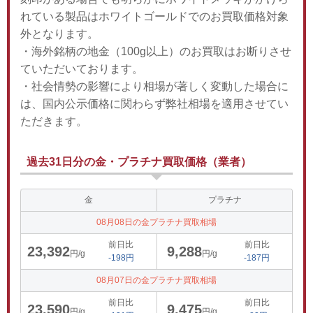
れている製品はホワイトゴールドでのお買取価格対象
外となります。
・海外銘柄の地金（100g以上）のお買取はお断りさせ
ていただいております。
・社会情勢の影響により相場が著しく変動した場合に
は、国内公示価格に関わらず弊社相場を適用させてい
ただきます。
過去31日分の金・プラチナ買取価格（業者）
金
プラチナ
08月08日の金プラチナ買取相場
前日比
前日比
23,392
9,288
円/g
円/g
-198円
-187円
08月07日の金プラチナ買取相場
前日比
前日比
23,590
9,475
円/g
円/g