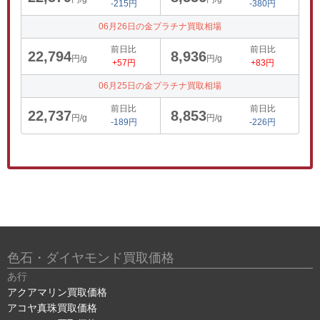
-215円
-380円
06月26日の金プラチナ買取相場
前日比
前日比
22,794
8,936
円/g
円/g
+57円
+83円
06月25日の金プラチナ買取相場
前日比
前日比
22,737
8,853
円/g
円/g
-189円
-226円
色石・ダイヤモンド買取価格
あ行
アクアマリン買取価格
アコヤ真珠買取価格