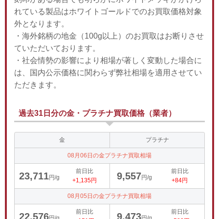
れている製品はホワイトゴールドでのお買取価格対象
外となります。
・海外銘柄の地金（100g以上）のお買取はお断りさせ
ていただいております。
・社会情勢の影響により相場が著しく変動した場合に
は、国内公示価格に関わらず弊社相場を適用させてい
ただきます。
過去31日分の金・プラチナ買取価格（業者）
金
プラチナ
08月06日の金プラチナ買取相場
前日比
前日比
23,711
9,557
円/g
円/g
+1,135円
+84円
08月05日の金プラチナ買取相場
前日比
前日比
22,576
9,473
円/g
円/g