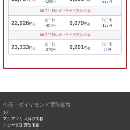
-189円
-226円
06月24日の金プラチナ買取相場
前日比
前日比
22,926
9,079
円/g
円/g
-407円
-122円
06月23日の金プラチナ買取相場
前日比
前日比
23,333
9,201
円/g
円/g
-270円
-99円
色石・ダイヤモンド買取価格
あ行
アクアマリン買取価格
アコヤ真珠買取価格