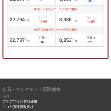
-215円
-380円
06月26日の金プラチナ買取相場
前日比
前日比
22,794
8,936
円/g
円/g
+57円
+83円
06月25日の金プラチナ買取相場
前日比
前日比
22,737
8,853
円/g
円/g
-189円
-226円
色石・ダイヤモンド買取価格
あ行
アクアマリン買取価格
アコヤ真珠買取価格