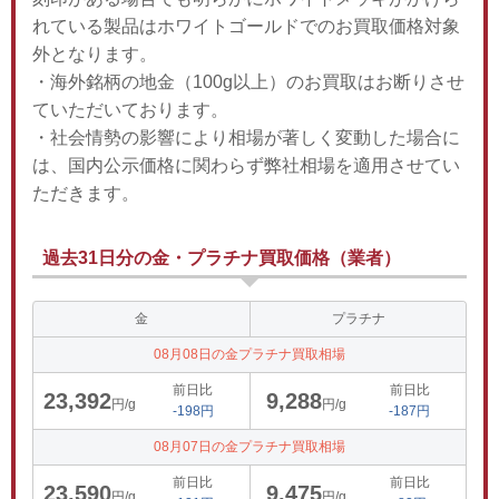
れている製品はホワイトゴールドでのお買取価格対象
外となります。
・海外銘柄の地金（100g以上）のお買取はお断りさせ
ていただいております。
・社会情勢の影響により相場が著しく変動した場合に
は、国内公示価格に関わらず弊社相場を適用させてい
ただきます。
過去31日分の金・プラチナ買取価格（業者）
金
プラチナ
08月08日の金プラチナ買取相場
前日比
前日比
23,392
9,288
円/g
円/g
-198円
-187円
08月07日の金プラチナ買取相場
前日比
前日比
23,590
9,475
円/g
円/g