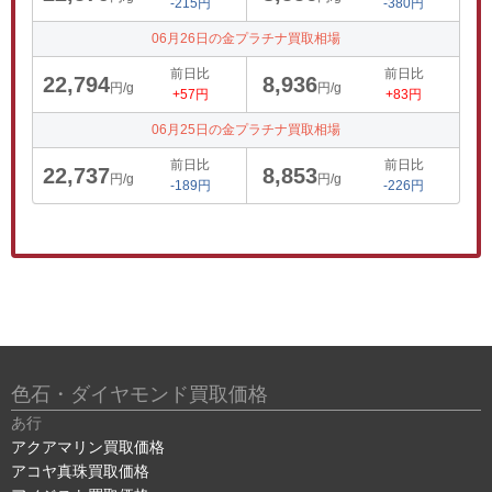
-215円
-380円
06月26日の金プラチナ買取相場
前日比
前日比
22,794
8,936
円/g
円/g
+57円
+83円
06月25日の金プラチナ買取相場
前日比
前日比
22,737
8,853
円/g
円/g
-189円
-226円
色石・ダイヤモンド買取価格
あ行
アクアマリン買取価格
アコヤ真珠買取価格