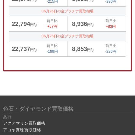
-215円
-380円
06月26日の金プラチナ買取相場
前日比
前日比
22,794
8,936
円/g
円/g
+57円
+83円
06月25日の金プラチナ買取相場
前日比
前日比
22,737
8,853
円/g
円/g
-189円
-226円
色石・ダイヤモンド買取価格
あ行
アクアマリン買取価格
アコヤ真珠買取価格