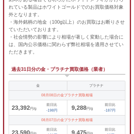
れている製品はホワイトゴールドでのお買取価格対象
外となります。
・海外銘柄の地金（100g以上）のお買取はお断りさせ
ていただいております。
・社会情勢の影響により相場が著しく変動した場合に
は、国内公示価格に関わらず弊社相場を適用させてい
ただきます。
過去31日分の金・プラチナ買取価格（業者）
金
プラチナ
08月08日の金プラチナ買取相場
前日比
前日比
23,392
9,288
円/g
円/g
-198円
-187円
08月07日の金プラチナ買取相場
前日比
前日比
23,590
9,475
円/g
円/g