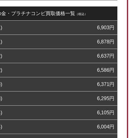
9日の金・プラチナコンビ買取価格一覧
（税込）
)
6,903
円
)
6,878
円
)
6,637
円
)
6,586
円
)
6,371
円
)
6,295
円
)
6,105
円
)
6,004
円