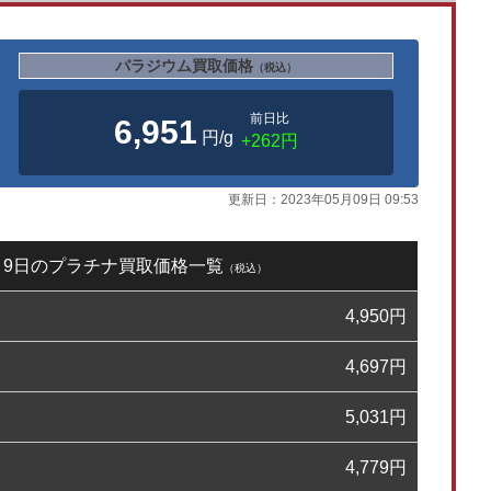
パラジウム買取価格
（税込）
前日比
6,951
円/g
+262円
更新日：
2023年05月09日 09:53
5月9日のプラチナ買取価格一覧
（税込）
4,950
円
4,697
円
5,031
円
4,779
円