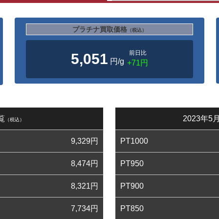
プラチナ買取価格
（税込）
前日比
5,051
円/g
+71円
覧
2023年
（税込）
9,329
円
PT1000
8,474
円
PT950
8,321
円
PT900
7,734
円
PT850