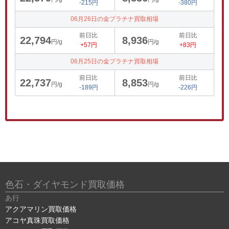
-215円
-380円
06月26日の金プラチナ買取相場
前日比
前日比
22,794
8,936
円/g
円/g
+57円
+83円
06月25日の金プラチナ買取相場
前日比
前日比
22,737
8,853
円/g
円/g
-189円
-226円
色石・ダイヤモンド買取価格
あ行
アクアマリン買取価格
アコヤ真珠買取価格