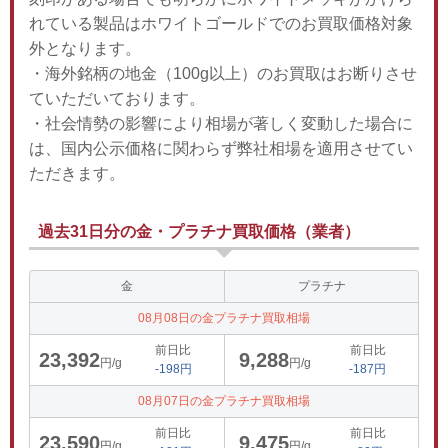
れている製品はホワイトゴールドでのお買取価格対象
外となります。
・海外銘柄の地金（100g以上）のお買取はお断りさせ
ていただいております。
・社会情勢の影響により相場が著しく変動した場合に
は、国内公示価格に関わらず弊社相場を適用させてい
ただきます。
過去31日分の金・プラチナ買取価格（業者）
金
プラチナ
08月08日の金プラチナ買取相場
前日比
前日比
23,392
9,288
円/g
円/g
-198円
-187円
08月07日の金プラチナ買取相場
前日比
前日比
23,590
9,475
円/g
円/g