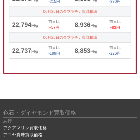
-215円
-380円
06月26日の金プラチナ買取相場
前日比
前日比
22,794
8,936
円/g
円/g
+57円
+83円
06月25日の金プラチナ買取相場
前日比
前日比
22,737
8,853
円/g
円/g
-189円
-226円
色石・ダイヤモンド買取価格
あ行
アクアマリン買取価格
アコヤ真珠買取価格