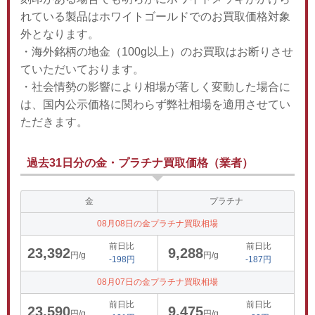
れている製品はホワイトゴールドでのお買取価格対象
外となります。
・海外銘柄の地金（100g以上）のお買取はお断りさせ
ていただいております。
・社会情勢の影響により相場が著しく変動した場合に
は、国内公示価格に関わらず弊社相場を適用させてい
ただきます。
過去31日分の金・プラチナ買取価格（業者）
金
プラチナ
08月08日の金プラチナ買取相場
前日比
前日比
23,392
9,288
円/g
円/g
-198円
-187円
08月07日の金プラチナ買取相場
前日比
前日比
23,590
9,475
円/g
円/g