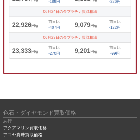
-189円
-226円
06月24日の金プラチナ買取相場
前日比
前日比
22,926
9,079
円/g
円/g
-407円
-122円
06月23日の金プラチナ買取相場
前日比
前日比
23,333
9,201
円/g
円/g
-270円
-99円
色石・ダイヤモンド買取価格
あ行
アクアマリン買取価格
アコヤ真珠買取価格