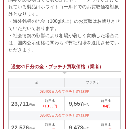
れている製品はホワイトゴールドでのお買取価格対象
外となります。
・海外銘柄の地金（100g以上）のお買取はお断りさせ
ていただいております。
・社会情勢の影響により相場が著しく変動した場合に
は、国内公示価格に関わらず弊社相場を適用させてい
ただきます。
過去31日分の金・プラチナ買取価格（業者）
金
プラチナ
08月06日の金プラチナ買取相場
前日比
前日比
23,711
9,557
円/g
円/g
+1,135円
+84円
08月05日の金プラチナ買取相場
前日比
前日比
22,576
9,473
円/g
円/g