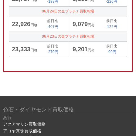
-189円
-226円
06月24日の金プラチナ買取相場
前日比
前日比
22,926
9,079
円/g
円/g
-407円
-122円
06月23日の金プラチナ買取相場
前日比
前日比
23,333
9,201
円/g
円/g
-270円
-99円
色石・ダイヤモンド買取価格
あ行
アクアマリン買取価格
アコヤ真珠買取価格