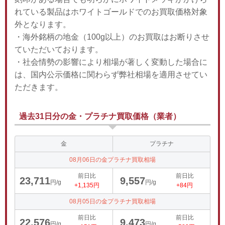
れている製品はホワイトゴールドでのお買取価格対象
外となります。
・海外銘柄の地金（100g以上）のお買取はお断りさせ
ていただいております。
・社会情勢の影響により相場が著しく変動した場合に
は、国内公示価格に関わらず弊社相場を適用させてい
ただきます。
過去31日分の金・プラチナ買取価格（業者）
金
プラチナ
08月06日の金プラチナ買取相場
前日比
前日比
23,711
9,557
円/g
円/g
+1,135円
+84円
08月05日の金プラチナ買取相場
前日比
前日比
22,576
9,473
円/g
円/g