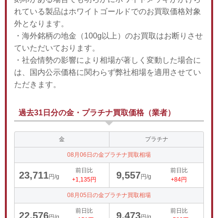
れている製品はホワイトゴールドでのお買取価格対象
外となります。
・海外銘柄の地金（100g以上）のお買取はお断りさせ
ていただいております。
・社会情勢の影響により相場が著しく変動した場合に
は、国内公示価格に関わらず弊社相場を適用させてい
ただきます。
過去31日分の金・プラチナ買取価格（業者）
金
プラチナ
08月06日の金プラチナ買取相場
前日比
前日比
23,711
9,557
円/g
円/g
+1,135円
+84円
08月05日の金プラチナ買取相場
前日比
前日比
22,576
9,473
円/g
円/g