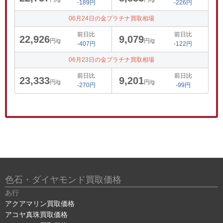
-189円
-226円
06月24日の金プラチナ買取相場
前日比
前日比
22,926
9,079
円/g
円/g
-407円
-122円
06月23日の金プラチナ買取相場
前日比
前日比
23,333
9,201
円/g
円/g
-270円
-99円
色石・ダイヤモンド買取価格
あ行
アクアマリン買取価格
アコヤ真珠買取価格