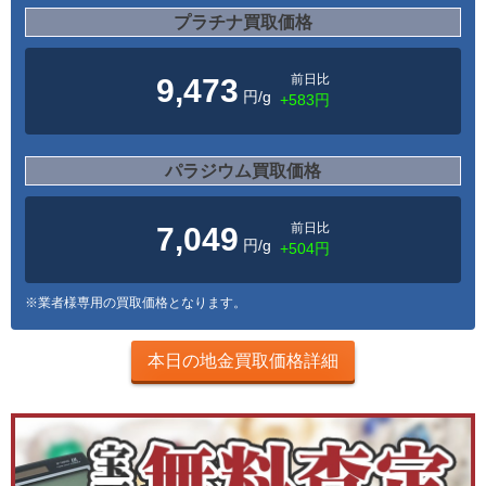
プラチナ買取価格
前日比
9,473
円/g
+583円
パラジウム買取価格
前日比
7,049
円/g
+504円
※業者様専用の買取価格となります。
本日の地金買取価格詳細