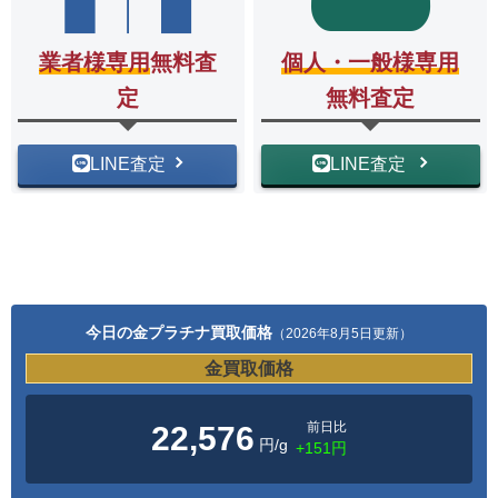
業者様専用
無料査
個人・一般様専用
定
無料査定
LINE査定
LINE査定
今日の金プラチナ買取価格
（2026年8月5日更新）
金買取価格
前日比
22,576
円/g
+151円