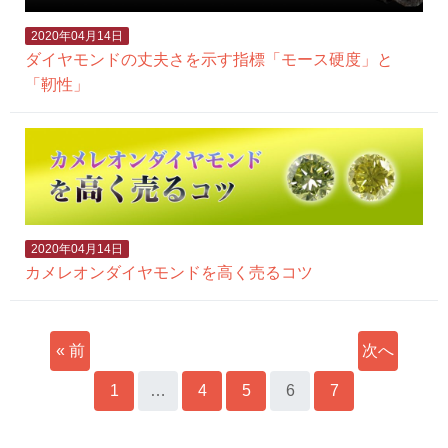
2020年04月14日
ダイヤモンドの丈夫さを示す指標「モース硬度」と
「靭性」
2020年04月14日
カメレオンダイヤモンドを高く売るコツ
« 前
次へ
へ
1
…
4
5
6
7
»