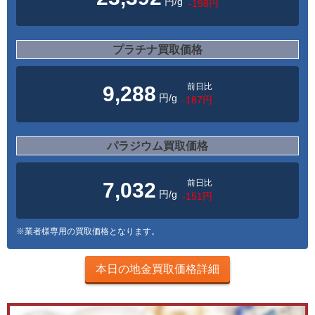
円/g
-198円
プラチナ買取価格
前日比
9,288
円/g
-187円
パラジウム買取価格
前日比
7,032
円/g
-151円
※業者様専用の買取価格となります。
本日の地金買取価格詳細