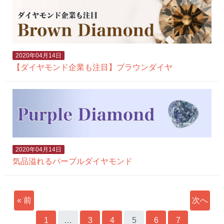
2020年04月14日
【ダイヤモンド企業も注目】ブラウンダイヤ
2020年04月14日
気品溢れるパープルダイヤモンド
« 前
次へ
へ
1
…
3
4
5
6
7
»