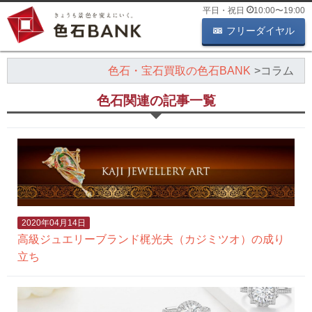
平日・祝日
10:00
〜
19:00
フリーダイヤル
色石・宝石買取の色石BANK
コラム
色石関連の記事一覧
2020年04月14日
高級ジュエリーブランド梶光夫（カジミツオ）の成り
立ち