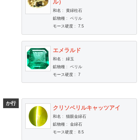
ル）
和名
:
黄緑柱石
鉱物種
:
ベリル
モース硬度
:
7.5
エメラルド
和名
:
緑玉
鉱物種
:
ベリル
モース硬度
:
7
か行
クリソベリルキャッツアイ
和名
:
猫眼金緑石
鉱物種
:
金緑石
モース硬度
:
8.5