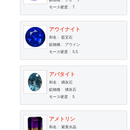
モース硬度
:
7
アウイナイト
和名
:
藍宝石
鉱物種
:
アウイン
モース硬度
:
5.5
アパタイト
和名
:
燐灰石
鉱物種
:
燐灰石
モース硬度
:
5
アメトリン
和名
:
紫黄水晶