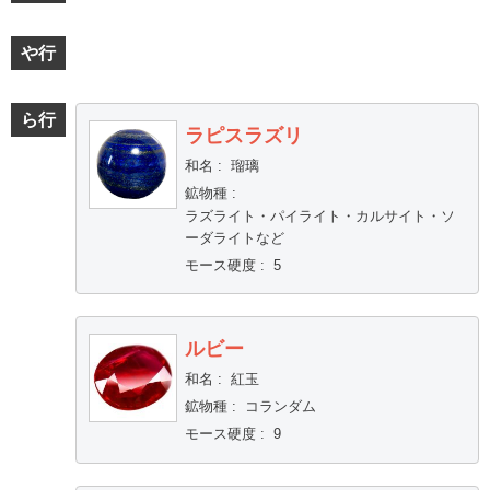
や行
ら行
ラピスラズリ
和名
:
瑠璃
鉱物種
:
ラズライト・パイライト・カルサイト・ソ
ーダライトなど
モース硬度
:
5
ルビー
和名
:
紅玉
鉱物種
:
コランダム
モース硬度
:
9