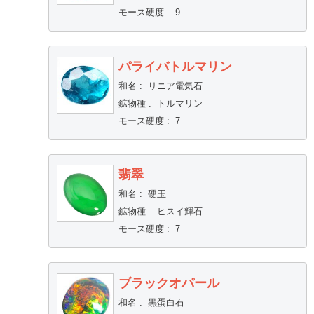
モース硬度
:
9
パライバトルマリン
和名
:
リニア電気石
鉱物種
:
トルマリン
モース硬度
:
7
翡翠
和名
:
硬玉
鉱物種
:
ヒスイ輝石
モース硬度
:
7
ブラックオパール
和名
:
黒蛋白石