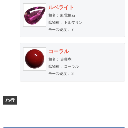
ルベライト
和名
:
紅電気石
鉱物種
:
トルマリン
モース硬度
:
7
コーラル
和名
:
赤珊瑚
鉱物種
:
コーラル
モース硬度
:
3
わ行