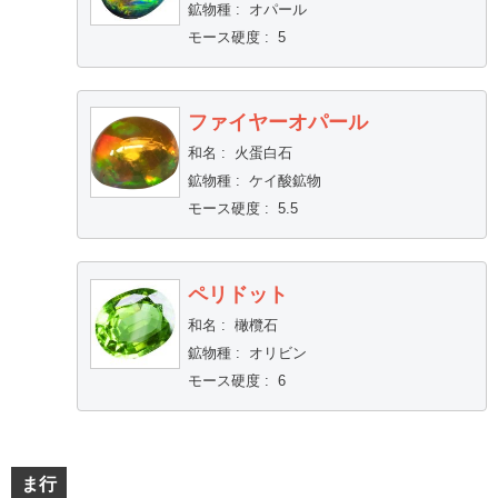
鉱物種
:
オパール
モース硬度
:
5
ファイヤーオパール
和名
:
火蛋白石
鉱物種
:
ケイ酸鉱物
モース硬度
:
5.5
ペリドット
和名
:
橄欖石
鉱物種
:
オリビン
モース硬度
:
6
ま行