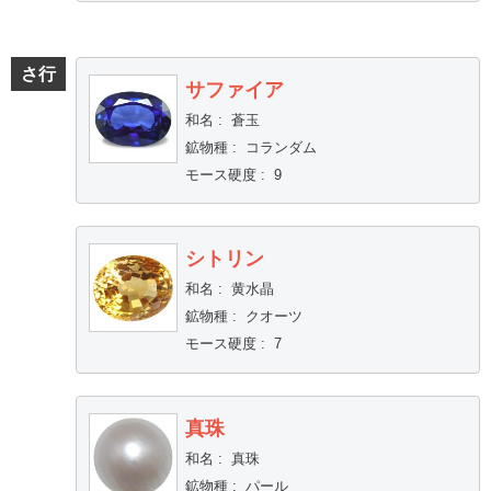
さ行
サファイア
和名
:
蒼玉
鉱物種
:
コランダム
モース硬度
:
9
シトリン
和名
:
黄水晶
鉱物種
:
クオーツ
モース硬度
:
7
真珠
和名
:
真珠
鉱物種
:
パール