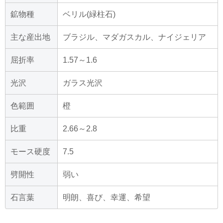
鉱物種
ベリル(緑柱石)
主な産出地
ブラジル、マダガスカル、ナイジェリア
屈折率
1.57～1.6
光沢
ガラス光沢
色範囲
橙
比重
2.66～2.8
モース硬度
7.5
劈開性
弱い
石言葉
明朗、喜び、幸運、希望