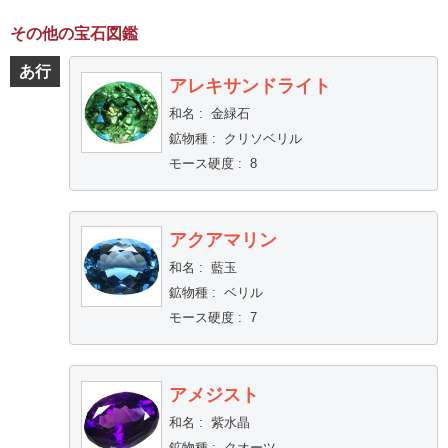
その他の宝石図鑑
あ行
アレキサンドライト
和名
:
金緑石
鉱物種
:
クリソベリル
モース硬度
:
8
アクアマリン
和名
:
藍玉
鉱物種
:
ベリル
モース硬度
:
7
アメジスト
和名
:
紫水晶
鉱物種
:
クオーツ