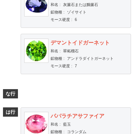
和名
:
灰簾石または黝簾石
鉱物種
:
ゾイサイト
モース硬度
:
6
デマントイドガーネット
和名
:
翠柘榴石
鉱物種
:
アンドラダイトガーネット
モース硬度
:
7
な行
は行
パパラチアサファイア
和名
:
藍玉
鉱物種
:
コランダム