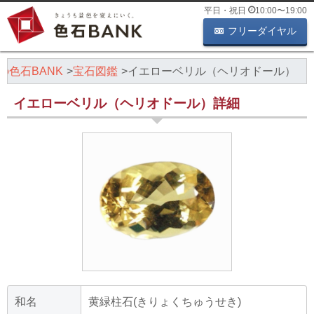
平日・祝日
10:00
〜
19:00
フリーダイヤル
の色石BANK
宝石図鑑
イエローベリル（ヘリオドール）
イエローベリル（ヘリオドール）詳細
和名
黄緑柱石(きりょくちゅうせき)