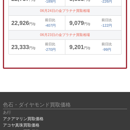
-189円
-226円
06月24日の金プラチナ買取相場
前日比
前日比
22,926
9,079
円/g
円/g
-407円
-122円
06月23日の金プラチナ買取相場
前日比
前日比
23,333
9,201
円/g
円/g
-270円
-99円
色石・ダイヤモンド買取価格
あ行
アクアマリン買取価格
アコヤ真珠買取価格