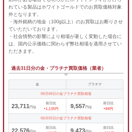
れている製品はホワイトゴールドでのお買取価格対象
外となります。
・海外銘柄の地金（100g以上）のお買取はお断りさせ
ていただいております。
・社会情勢の影響により相場が著しく変動した場合に
は、国内公示価格に関わらず弊社相場を適用させてい
ただきます。
過去31日分の金・プラチナ買取価格（業者）
金
プラチナ
08月06日の金プラチナ買取相場
前日比
前日比
23,711
9,557
円/g
円/g
+1,135円
+84円
08月05日の金プラチナ買取相場
前日比
前日比
22,576
9,473
円/g
円/g