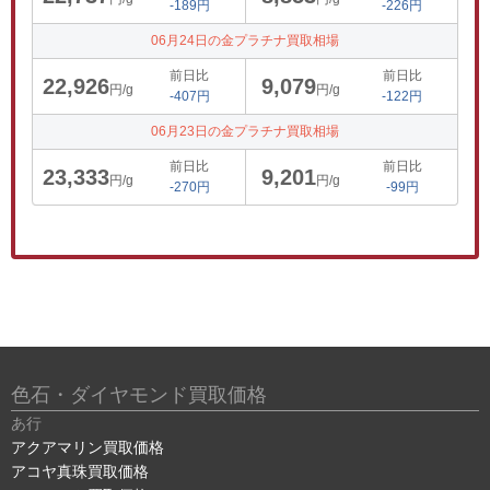
-189円
-226円
06月24日の金プラチナ買取相場
前日比
前日比
22,926
9,079
円/g
円/g
-407円
-122円
06月23日の金プラチナ買取相場
前日比
前日比
23,333
9,201
円/g
円/g
-270円
-99円
色石・ダイヤモンド買取価格
あ行
アクアマリン買取価格
アコヤ真珠買取価格