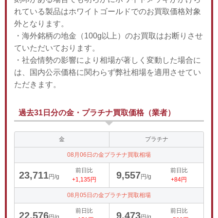
れている製品はホワイトゴールドでのお買取価格対象
外となります。
・海外銘柄の地金（100g以上）のお買取はお断りさせ
ていただいております。
・社会情勢の影響により相場が著しく変動した場合に
は、国内公示価格に関わらず弊社相場を適用させてい
ただきます。
過去31日分の金・プラチナ買取価格（業者）
金
プラチナ
08月06日の金プラチナ買取相場
前日比
前日比
23,711
9,557
円/g
円/g
+1,135円
+84円
08月05日の金プラチナ買取相場
前日比
前日比
22,576
9,473
円/g
円/g