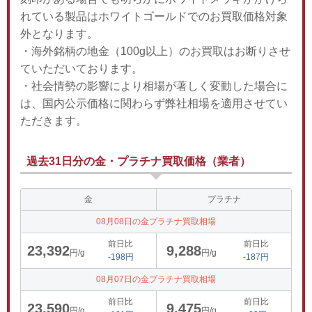
れている製品はホワイトゴールドでのお買取価格対象
外となります。
・海外銘柄の地金（100g以上）のお買取はお断りさせ
ていただいております。
・社会情勢の影響により相場が著しく変動した場合に
は、国内公示価格に関わらず弊社相場を適用させてい
ただきます。
過去31日分の金・プラチナ買取価格（業者）
金
プラチナ
08月08日の金プラチナ買取相場
前日比
前日比
23,392
9,288
円/g
円/g
-198円
-187円
08月07日の金プラチナ買取相場
前日比
前日比
23,590
9,475
円/g
円/g