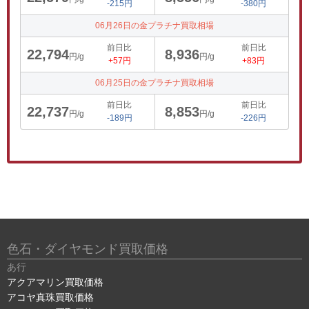
-215円
-380円
06月26日の金プラチナ買取相場
前日比
前日比
22,794
8,936
円/g
円/g
+57円
+83円
06月25日の金プラチナ買取相場
前日比
前日比
22,737
8,853
円/g
円/g
-189円
-226円
色石・ダイヤモンド買取価格
あ行
アクアマリン買取価格
アコヤ真珠買取価格