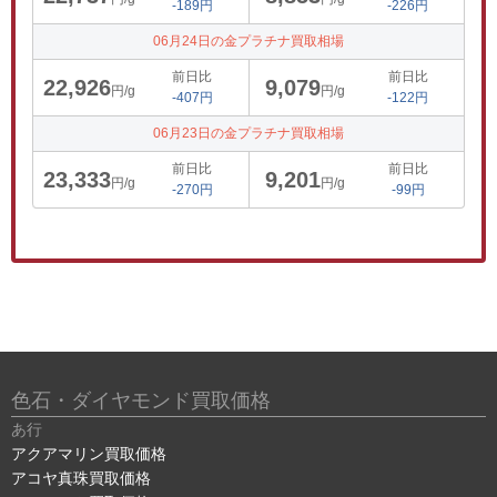
-189円
-226円
06月24日の金プラチナ買取相場
前日比
前日比
22,926
9,079
円/g
円/g
-407円
-122円
06月23日の金プラチナ買取相場
前日比
前日比
23,333
9,201
円/g
円/g
-270円
-99円
色石・ダイヤモンド買取価格
あ行
アクアマリン買取価格
アコヤ真珠買取価格