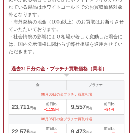
れている製品はホワイトゴールドでのお買取価格対象
外となります。
・海外銘柄の地金（100g以上）のお買取はお断りさせ
ていただいております。
・社会情勢の影響により相場が著しく変動した場合に
は、国内公示価格に関わらず弊社相場を適用させてい
ただきます。
過去31日分の金・プラチナ買取価格（業者）
金
プラチナ
08月06日の金プラチナ買取相場
前日比
前日比
23,711
9,557
円/g
円/g
+1,135円
+84円
08月05日の金プラチナ買取相場
前日比
前日比
22,576
9,473
円/g
円/g