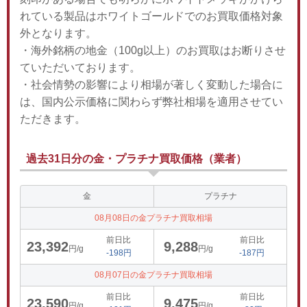
れている製品はホワイトゴールドでのお買取価格対象
外となります。
・海外銘柄の地金（100g以上）のお買取はお断りさせ
ていただいております。
・社会情勢の影響により相場が著しく変動した場合に
は、国内公示価格に関わらず弊社相場を適用させてい
ただきます。
過去31日分の金・プラチナ買取価格（業者）
金
プラチナ
08月08日の金プラチナ買取相場
前日比
前日比
23,392
9,288
円/g
円/g
-198円
-187円
08月07日の金プラチナ買取相場
前日比
前日比
23,590
9,475
円/g
円/g