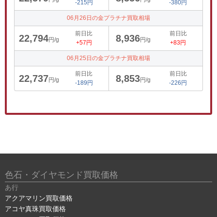
-215円
-380円
06月26日の金プラチナ買取相場
前日比
前日比
22,794
8,936
円/g
円/g
+57円
+83円
06月25日の金プラチナ買取相場
前日比
前日比
22,737
8,853
円/g
円/g
-189円
-226円
色石・ダイヤモンド買取価格
あ行
アクアマリン買取価格
アコヤ真珠買取価格