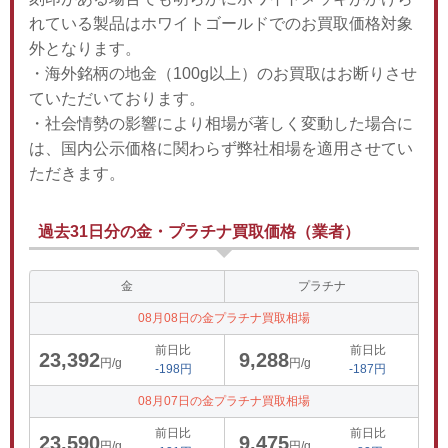
れている製品はホワイトゴールドでのお買取価格対象
外となります。
・海外銘柄の地金（100g以上）のお買取はお断りさせ
ていただいております。
・社会情勢の影響により相場が著しく変動した場合に
は、国内公示価格に関わらず弊社相場を適用させてい
ただきます。
過去31日分の金・プラチナ買取価格（業者）
金
プラチナ
08月08日の金プラチナ買取相場
前日比
前日比
23,392
9,288
円/g
円/g
-198円
-187円
08月07日の金プラチナ買取相場
前日比
前日比
23,590
9,475
円/g
円/g