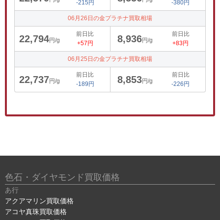
-215円
-380円
06月26日の金プラチナ買取相場
前日比
前日比
22,794
8,936
円/g
円/g
+57円
+83円
06月25日の金プラチナ買取相場
前日比
前日比
22,737
8,853
円/g
円/g
-189円
-226円
色石・ダイヤモンド買取価格
あ行
アクアマリン買取価格
アコヤ真珠買取価格