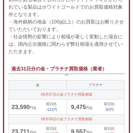
れている製品はホワイトゴールドでのお買取価格対象
外となります。
・海外銘柄の地金（100g以上）のお買取はお断りさせ
ていただいております。
・社会情勢の影響により相場が著しく変動した場合に
は、国内公示価格に関わらず弊社相場を適用させてい
ただきます。
過去31日分の金・プラチナ買取価格（業者）
金
プラチナ
08月07日の金プラチナ買取相場
前日比
前日比
23,590
9,475
円/g
円/g
-121円
-82円
08月06日の金プラチナ買取相場
前日比
前日比
23,711
9,557
円/g
円/g