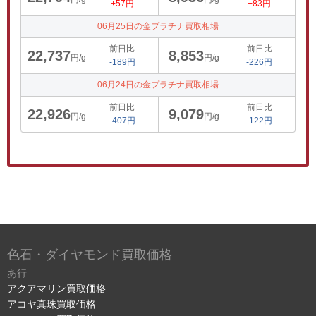
+57円
+83円
06月25日の金プラチナ買取相場
前日比
前日比
22,737
8,853
円/g
円/g
-189円
-226円
06月24日の金プラチナ買取相場
前日比
前日比
22,926
9,079
円/g
円/g
-407円
-122円
色石・ダイヤモンド買取価格
あ行
アクアマリン買取価格
アコヤ真珠買取価格