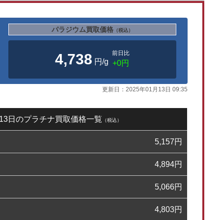
パラジウム買取価格
（税込）
前日比
4,738
円/g
+0円
更新日：
2025年01月13日 09:35
1月13日のプラチナ買取価格一覧
（税込）
5,157
円
4,894
円
5,066
円
4,803
円