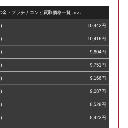
3日の金・プラチナコンビ買取価格一覧
（税込）
)
10,442
円
)
10,416
円
)
9,804
円
)
9,751
円
)
9,166
円
)
9,087
円
)
8,528
円
)
8,422
円