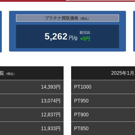
プラチナ買取価格
（税込）
前日比
5,262
円/g
+0円
一覧
2025年
（税込）
14,393
円
PT1000
13,074
円
PT950
12,837
円
PT900
11,933
円
PT850