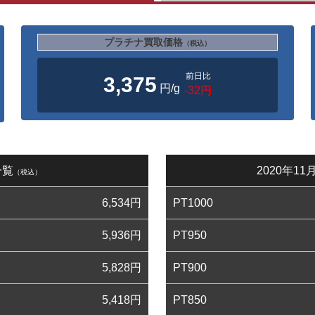
プラチナ買取価格
（税込）
前日比
3,375
円/g
-32円
一覧
2020年1
（税込）
6,534
円
PT1000
5,936
円
PT950
5,828
円
PT900
5,418
円
PT850