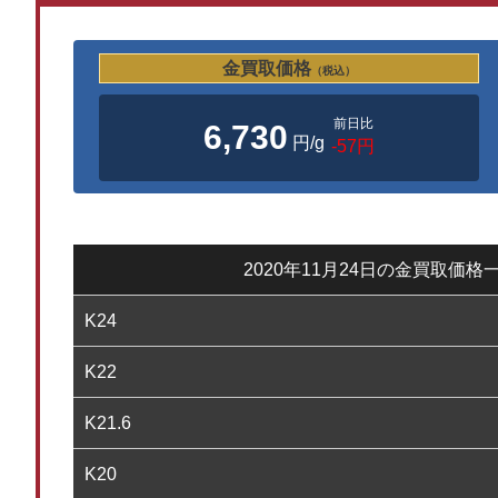
金買取価格
（税込）
前日比
6,730
円/g
-57円
2020年11月24日の金買取価格
K24
K22
K21.6
K20