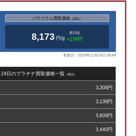
パラジウム買取価格
（税込）
前日比
8,173
円/g
+176円
更新日：
2020年11月24日 09:49
1月24日のプラチナ買取価格一覧
（税込）
3,308
円
3,139
円
3,609
円
3,440
円