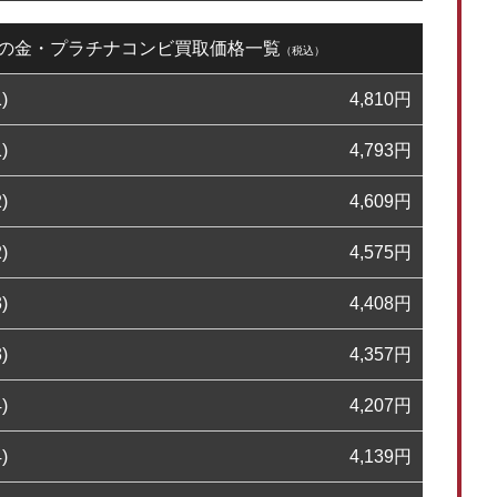
24日の金・プラチナコンビ買取価格一覧
（税込）
)
4,810
円
)
4,793
円
)
4,609
円
)
4,575
円
)
4,408
円
)
4,357
円
)
4,207
円
)
4,139
円