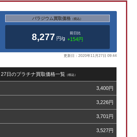
パラジウム買取価格
（税込）
前日比
8,277
円/g
+154円
更新日：
2020年11月27日 09:44
1月27日のプラチナ買取価格一覧
（税込）
3,400
円
3,226
円
3,701
円
3,527
円