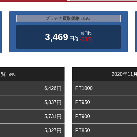
プラチナ買取価格
（税込）
前日比
3,469
円/g
-23円
一覧
2020年1
（税込）
6,426
円
PT1000
5,837
円
PT950
5,731
円
PT900
5,327
円
PT850