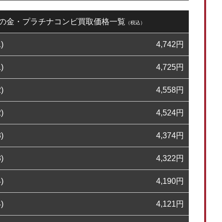
27日の金・プラチナコンビ買取価格一覧
（税込）
)
4,742
円
)
4,725
円
)
4,558
円
)
4,524
円
)
4,374
円
)
4,322
円
)
4,190
円
)
4,121
円