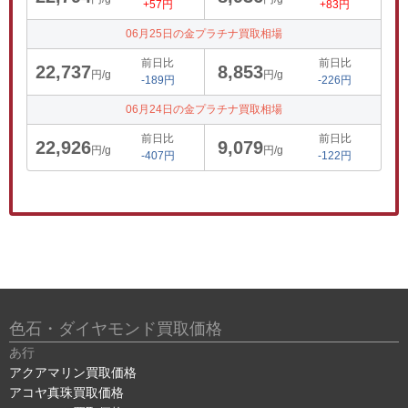
+57円
+83円
06月25日の金プラチナ買取相場
前日比
前日比
22,737
8,853
円/g
円/g
-189円
-226円
06月24日の金プラチナ買取相場
前日比
前日比
22,926
9,079
円/g
円/g
-407円
-122円
色石・ダイヤモンド買取価格
あ行
アクアマリン買取価格
アコヤ真珠買取価格