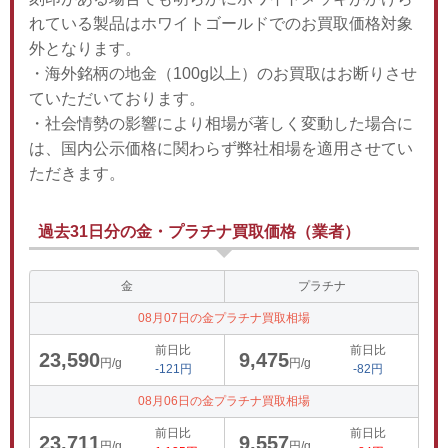
れている製品はホワイトゴールドでのお買取価格対象
外となります。
・海外銘柄の地金（100g以上）のお買取はお断りさせ
ていただいております。
・社会情勢の影響により相場が著しく変動した場合に
は、国内公示価格に関わらず弊社相場を適用させてい
ただきます。
過去31日分の金・プラチナ買取価格（業者）
金
プラチナ
08月07日の金プラチナ買取相場
前日比
前日比
23,590
9,475
円/g
円/g
-121円
-82円
08月06日の金プラチナ買取相場
前日比
前日比
23,711
9,557
円/g
円/g