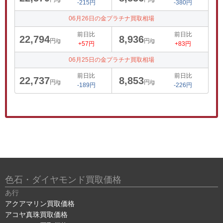
-215円
-380円
06月26日の金プラチナ買取相場
前日比
前日比
22,794
8,936
円/g
円/g
+57円
+83円
06月25日の金プラチナ買取相場
前日比
前日比
22,737
8,853
円/g
円/g
-189円
-226円
色石・ダイヤモンド買取価格
あ行
アクアマリン買取価格
アコヤ真珠買取価格