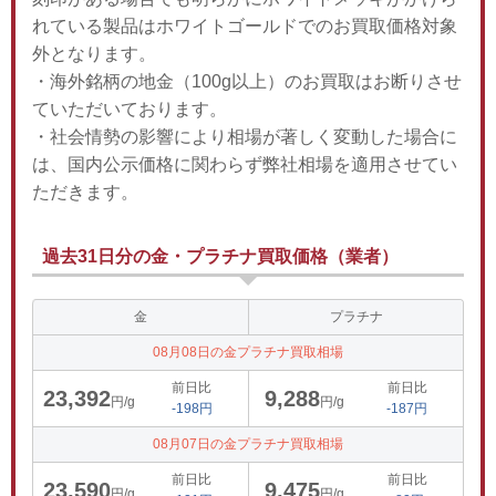
れている製品はホワイトゴールドでのお買取価格対象
外となります。
・海外銘柄の地金（100g以上）のお買取はお断りさせ
ていただいております。
・社会情勢の影響により相場が著しく変動した場合に
は、国内公示価格に関わらず弊社相場を適用させてい
ただきます。
過去31日分の金・プラチナ買取価格（業者）
金
プラチナ
08月08日の金プラチナ買取相場
前日比
前日比
23,392
9,288
円/g
円/g
-198円
-187円
08月07日の金プラチナ買取相場
前日比
前日比
23,590
9,475
円/g
円/g