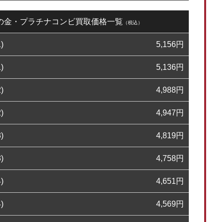
5日の金・プラチナコンビ買取価格一覧
（税込）
)
5,156
円
)
5,136
円
)
4,988
円
)
4,947
円
)
4,819
円
)
4,758
円
)
4,651
円
)
4,569
円