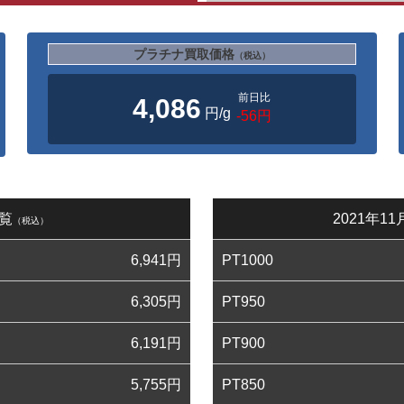
プラチナ買取価格
（税込）
前日比
4,086
円/g
-56円
一覧
2021年
（税込）
6,941
円
PT1000
6,305
円
PT950
6,191
円
PT900
5,755
円
PT850