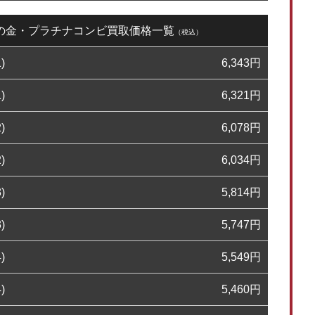
0日の金・プラチナコンビ買取価格一覧
（税込）
)
6,343
円
)
6,321
円
)
6,078
円
)
6,034
円
)
5,814
円
)
5,747
円
)
5,549
円
)
5,460
円