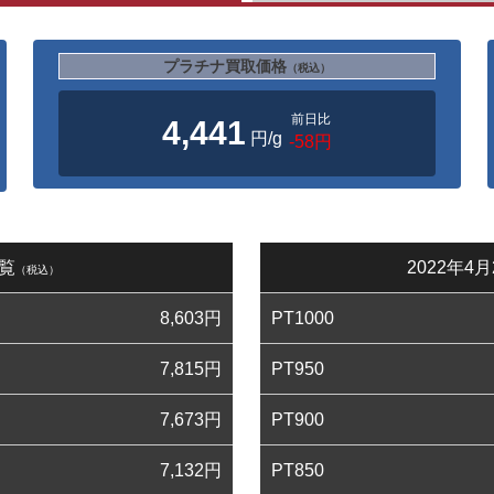
プラチナ買取価格
（税込）
前日比
4,441
円/g
-58円
一覧
2022年
（税込）
8,603
円
PT1000
7,815
円
PT950
7,673
円
PT900
7,132
円
PT850