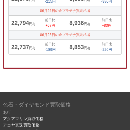
-215円
-380円
06月26日の金プラチナ買取相場
前日比
前日比
22,794
8,936
円/g
円/g
+57円
+83円
06月25日の金プラチナ買取相場
前日比
前日比
22,737
8,853
円/g
円/g
-189円
-226円
色石・ダイヤモンド買取価格
あ行
アクアマリン買取価格
アコヤ真珠買取価格