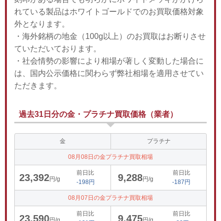
れている製品はホワイトゴールドでのお買取価格対象
外となります。
・海外銘柄の地金（100g以上）のお買取はお断りさせ
ていただいております。
・社会情勢の影響により相場が著しく変動した場合に
は、国内公示価格に関わらず弊社相場を適用させてい
ただきます。
過去31日分の金・プラチナ買取価格（業者）
金
プラチナ
08月08日の金プラチナ買取相場
前日比
前日比
23,392
9,288
円/g
円/g
-198円
-187円
08月07日の金プラチナ買取相場
前日比
前日比
23,590
9,475
円/g
円/g