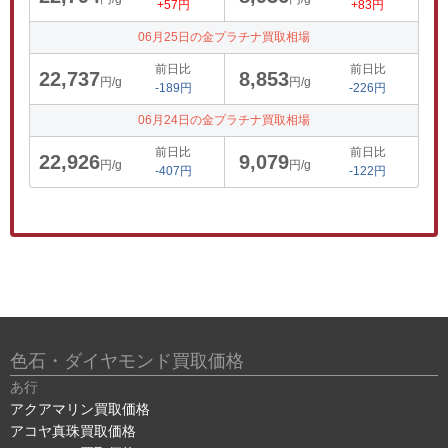
+57円
+83円
06月25日の金プラチナ買取相場
前日比
前日比
22,737
8,853
円/g
円/g
-189円
-226円
06月24日の金プラチナ買取相場
前日比
前日比
22,926
9,079
円/g
円/g
-407円
-122円
色石・ダイヤモンド買取価格
あ行
アクアマリン買取価格
アコヤ真珠買取価格