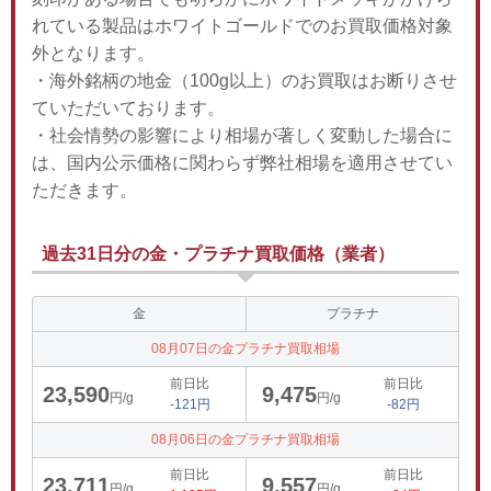
れている製品はホワイトゴールドでのお買取価格対象
外となります。
・海外銘柄の地金（100g以上）のお買取はお断りさせ
ていただいております。
・社会情勢の影響により相場が著しく変動した場合に
は、国内公示価格に関わらず弊社相場を適用させてい
ただきます。
過去31日分の金・プラチナ買取価格（業者）
金
プラチナ
08月07日の金プラチナ買取相場
前日比
前日比
23,590
9,475
円/g
円/g
-121円
-82円
08月06日の金プラチナ買取相場
前日比
前日比
23,711
9,557
円/g
円/g