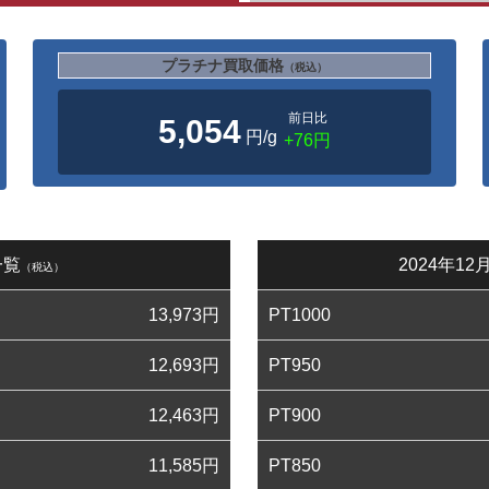
プラチナ買取価格
（税込）
前日比
5,054
円/g
+76円
一覧
2024年1
（税込）
13,973
円
PT1000
12,693
円
PT950
12,463
円
PT900
11,585
円
PT850