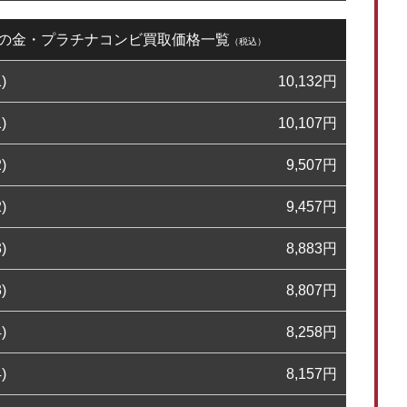
20日の金・プラチナコンビ買取価格一覧
（税込）
)
10,132
円
)
10,107
円
)
9,507
円
)
9,457
円
)
8,883
円
)
8,807
円
)
8,258
円
)
8,157
円