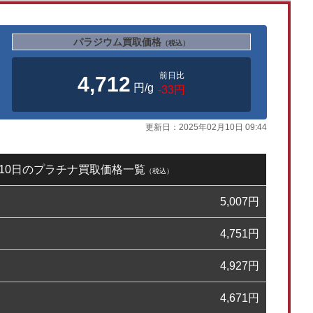
パラジウム買取価格
（税込）
前日比
4,712
円/g
-33円
更新日：
2025年02月10日 09:44
2月10日のプラチナ買取価格一覧
（税込）
5,007
円
4,751
円
4,927
円
4,671
円