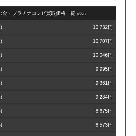
0日の金・プラチナコンビ買取価格一覧
（税込）
)
10,732
円
)
10,707
円
)
10,046
円
)
9,995
円
)
9,361
円
)
9,284
円
)
8,675
円
)
8,573
円