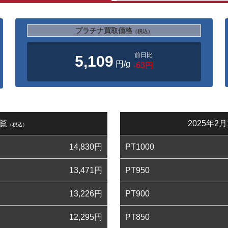
プラチナ買取価格
（税込）
前日比
5,109
円/g
-63円
一覧
2025年
（税込）
14,830
円
PT1000
13,471
円
PT950
13,226
円
PT900
12,295
円
PT850