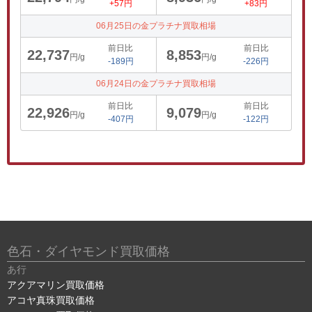
+57円
+83円
06月25日の金プラチナ買取相場
前日比
前日比
22,737
8,853
円/g
円/g
-189円
-226円
06月24日の金プラチナ買取相場
前日比
前日比
22,926
9,079
円/g
円/g
-407円
-122円
色石・ダイヤモンド買取価格
あ行
アクアマリン買取価格
アコヤ真珠買取価格