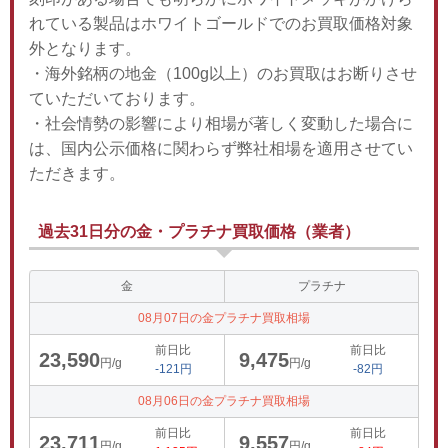
れている製品はホワイトゴールドでのお買取価格対象
外となります。
・海外銘柄の地金（100g以上）のお買取はお断りさせ
ていただいております。
・社会情勢の影響により相場が著しく変動した場合に
は、国内公示価格に関わらず弊社相場を適用させてい
ただきます。
過去31日分の金・プラチナ買取価格（業者）
金
プラチナ
08月07日の金プラチナ買取相場
前日比
前日比
23,590
9,475
円/g
円/g
-121円
-82円
08月06日の金プラチナ買取相場
前日比
前日比
23,711
9,557
円/g
円/g