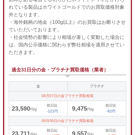
れている製品はホワイトゴールドでのお買取価格対象
外となります。
・海外銘柄の地金（100g以上）のお買取はお断りさせ
ていただいております。
・社会情勢の影響により相場が著しく変動した場合に
は、国内公示価格に関わらず弊社相場を適用させてい
ただきます。
過去31日分の金・プラチナ買取価格（業者）
金
プラチナ
08月07日の金プラチナ買取相場
前日比
前日比
23,590
9,475
円/g
円/g
-121円
-82円
08月06日の金プラチナ買取相場
前日比
前日比
23,711
9,557
円/g
円/g