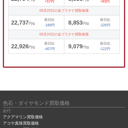
+57円
+83円
06月25日の金プラチナ買取相場
前日比
前日比
22,737
8,853
円/g
円/g
-189円
-226円
06月24日の金プラチナ買取相場
前日比
前日比
22,926
9,079
円/g
円/g
-407円
-122円
色石・ダイヤモンド買取価格
あ行
アクアマリン買取価格
アコヤ真珠買取価格