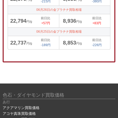
-215円
-380円
06月26日の金プラチナ買取相場
前日比
前日比
22,794
8,936
円/g
円/g
+57円
+83円
06月25日の金プラチナ買取相場
前日比
前日比
22,737
8,853
円/g
円/g
-189円
-226円
色石・ダイヤモンド買取価格
あ行
アクアマリン買取価格
アコヤ真珠買取価格