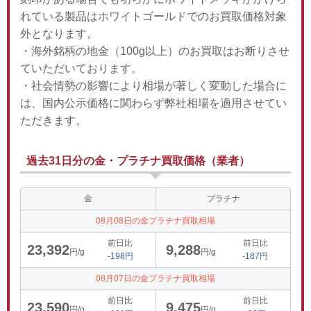
れている製品はホワイトゴールドでのお買取価格対象
外となります。
・海外銘柄の地金（100g以上）のお買取はお断りさせ
ていただいております。
・社会情勢の影響により相場が著しく変動した場合に
は、国内公示価格に関わらず弊社相場を適用させてい
ただきます。
過去31日分の金・プラチナ買取価格（業者）
金
プラチナ
08月08日の金プラチナ買取相場
前日比
前日比
23,392
9,288
円/g
円/g
-198円
-187円
08月07日の金プラチナ買取相場
前日比
前日比
23,590
9,475
円/g
円/g