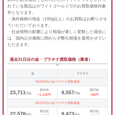
れている製品はホワイトゴールドでのお買取価格対象
外となります。
・海外銘柄の地金（100g以上）のお買取はお断りさせ
ていただいております。
・社会情勢の影響により相場が著しく変動した場合に
は、国内公示価格に関わらず弊社相場を適用させてい
ただきます。
過去31日分の金・プラチナ買取価格（業者）
金
プラチナ
08月06日の金プラチナ買取相場
前日比
前日比
23,711
9,557
円/g
円/g
+1,135円
+84円
08月05日の金プラチナ買取相場
前日比
前日比
22,576
9,473
円/g
円/g