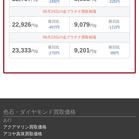
-189円
-226円
06月24日の金プラチナ買取相場
前日比
前日比
22,926
9,079
円/g
円/g
-407円
-122円
06月23日の金プラチナ買取相場
前日比
前日比
23,333
9,201
円/g
円/g
-270円
-99円
色石・ダイヤモンド買取価格
あ行
アクアマリン買取価格
アコヤ真珠買取価格