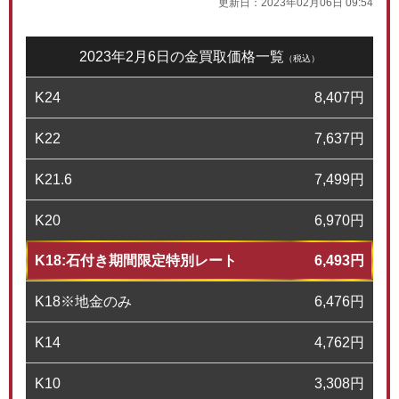
更新日：
2023年02月06日 09:54
2023年2月6日の金買取価格一覧
（税込）
K24
8,407
円
K22
7,637
円
K21.6
7,499
円
K20
6,970
円
K18:石付き期間限定特別レート
6,493
円
K18※地金のみ
6,476
円
K14
4,762
円
K10
3,308
円