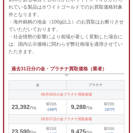
れている製品はホワイトゴールドでのお買取価格対象
外となります。
・海外銘柄の地金（100g以上）のお買取はお断りさせ
ていただいております。
・社会情勢の影響により相場が著しく変動した場合に
は、国内公示価格に関わらず弊社相場を適用させてい
ただきます。
過去31日分の金・プラチナ買取価格（業者）
金
プラチナ
08月08日の金プラチナ買取相場
前日比
前日比
23,392
9,288
円/g
円/g
-198円
-187円
08月07日の金プラチナ買取相場
前日比
前日比
23,590
9,475
円/g
円/g