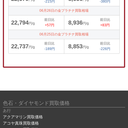
-215円
-380円
06月26日の金プラチナ買取相場
前日比
前日比
22,794
8,936
円/g
円/g
+57円
+83円
06月25日の金プラチナ買取相場
前日比
前日比
22,737
8,853
円/g
円/g
-189円
-226円
色石・ダイヤモンド買取価格
あ行
アクアマリン買取価格
アコヤ真珠買取価格