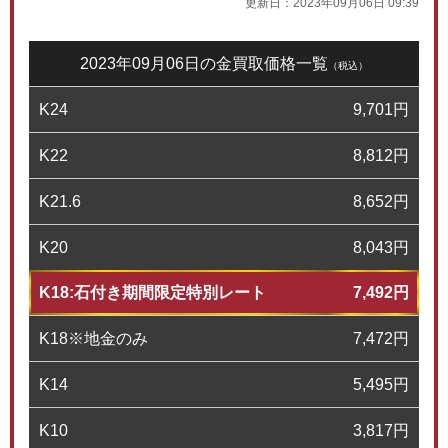
更新日：
2023年09月06日 09:39
2023年09月06日の金買取価格一覧
（税込）
K24
9,701
円
K22
8,812
円
K21.6
8,652
円
K20
8,043
円
K18:石付き期間限定特別レート
7,492
円
K18※地金のみ
7,472
円
K14
5,495
円
K10
3,817
円