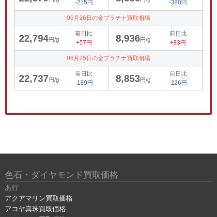
-215円
-380円
06月26日の金プラチナ買取相場
前日比
前日比
22,794
8,936
円/g
円/g
+57円
+83円
06月25日の金プラチナ買取相場
前日比
前日比
22,737
8,853
円/g
円/g
-189円
-226円
色石・ダイヤモンド買取価格
あ行
アクアマリン買取価格
アコヤ真珠買取価格