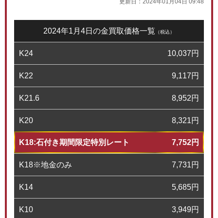
更新日：
2024年01月04日 09:48
2024年1月4日の金買取価格一覧
（税込）
K24
10,037
円
K22
9,117
円
K21.6
8,952
円
K20
8,321
円
K18:石付き期間限定特別レート
7,752
円
K18※地金のみ
7,731
円
K14
5,685
円
K10
3,949
円