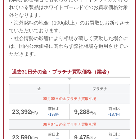
れている製品はホワイトゴールドでのお買取価格対象
外となります。
・海外銘柄の地金（100g以上）のお買取はお断りさせ
ていただいております。
・社会情勢の影響により相場が著しく変動した場合に
は、国内公示価格に関わらず弊社相場を適用させてい
ただきます。
過去31日分の金・プラチナ買取価格（業者）
金
プラチナ
08月08日の金プラチナ買取相場
前日比
前日比
23,392
9,288
円/g
円/g
-198円
-187円
08月07日の金プラチナ買取相場
前日比
前日比
23,590
9,475
円/g
円/g