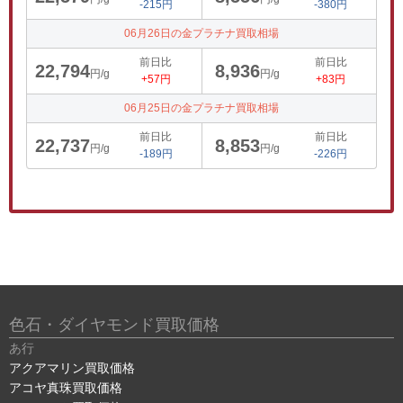
-215円
-380円
06月26日の金プラチナ買取相場
前日比
前日比
22,794
8,936
円/g
円/g
+57円
+83円
06月25日の金プラチナ買取相場
前日比
前日比
22,737
8,853
円/g
円/g
-189円
-226円
色石・ダイヤモンド買取価格
あ行
アクアマリン買取価格
アコヤ真珠買取価格