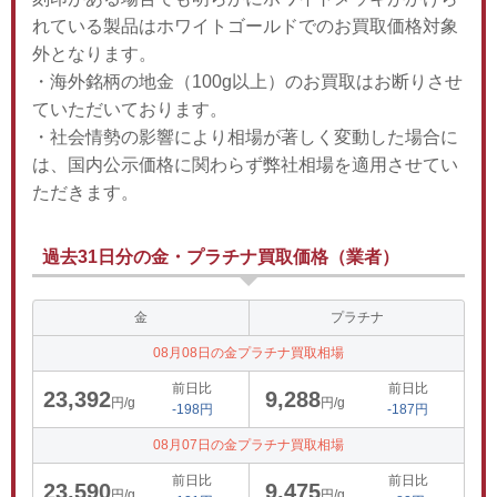
れている製品はホワイトゴールドでのお買取価格対象
外となります。
・海外銘柄の地金（100g以上）のお買取はお断りさせ
ていただいております。
・社会情勢の影響により相場が著しく変動した場合に
は、国内公示価格に関わらず弊社相場を適用させてい
ただきます。
過去31日分の金・プラチナ買取価格（業者）
金
プラチナ
08月08日の金プラチナ買取相場
前日比
前日比
23,392
9,288
円/g
円/g
-198円
-187円
08月07日の金プラチナ買取相場
前日比
前日比
23,590
9,475
円/g
円/g