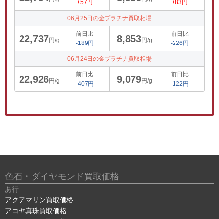
+57円
+83円
06月25日の金プラチナ買取相場
前日比
前日比
22,737
8,853
円/g
円/g
-189円
-226円
06月24日の金プラチナ買取相場
前日比
前日比
22,926
9,079
円/g
円/g
-407円
-122円
色石・ダイヤモンド買取価格
あ行
アクアマリン買取価格
アコヤ真珠買取価格