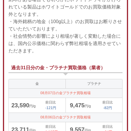
れている製品はホワイトゴールドでのお買取価格対象
外となります。
・海外銘柄の地金（100g以上）のお買取はお断りさせ
ていただいております。
・社会情勢の影響により相場が著しく変動した場合に
は、国内公示価格に関わらず弊社相場を適用させてい
ただきます。
過去31日分の金・プラチナ買取価格（業者）
金
プラチナ
08月07日の金プラチナ買取相場
前日比
前日比
23,590
9,475
円/g
円/g
-121円
-82円
08月06日の金プラチナ買取相場
前日比
前日比
23,711
9,557
円/g
円/g