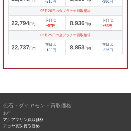
-215円
-380円
06月26日の金プラチナ買取相場
前日比
前日比
22,794
8,936
円/g
円/g
+57円
+83円
06月25日の金プラチナ買取相場
前日比
前日比
22,737
8,853
円/g
円/g
-189円
-226円
色石・ダイヤモンド買取価格
あ行
アクアマリン買取価格
アコヤ真珠買取価格