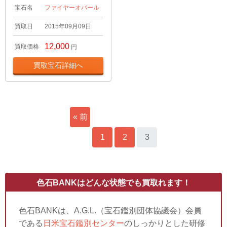
宝石名
ファイヤーオパール
買取日
2015年09月09日
12,000
買取価格
円
買取宝石詳細へ
« 前
へ
1
2
3
色石BANKはどんな状態でも買取れます！
色石BANKは、A.G.L.（宝石鑑別団体協議会）会員
である
日米宝石鑑別センター
のしっかりとした研修