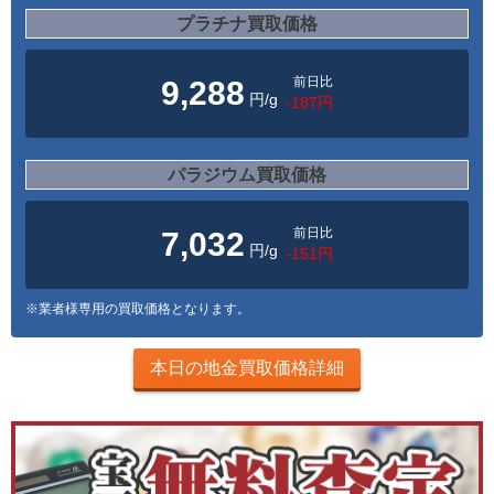
プラチナ買取価格
前日比
9,288
円/g
-187円
パラジウム買取価格
前日比
7,032
円/g
-151円
※業者様専用の買取価格となります。
本日の地金買取価格詳細