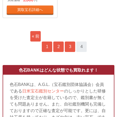
買取価格
円
買取宝石詳細へ
« 前
へ
1
2
3
4
色石BANKはどんな状態でも買取れます！
色石BANKは、A.G.L.（宝石鑑別団体協議会）会員
である
日米宝石鑑別センター
のしっかりとした研修
を受けた査定士が在籍しているので、鑑別書が無く
ても問題ありません。また、自社鑑別機関も完備し
ておりますので正確な査定が可能です。更には、自