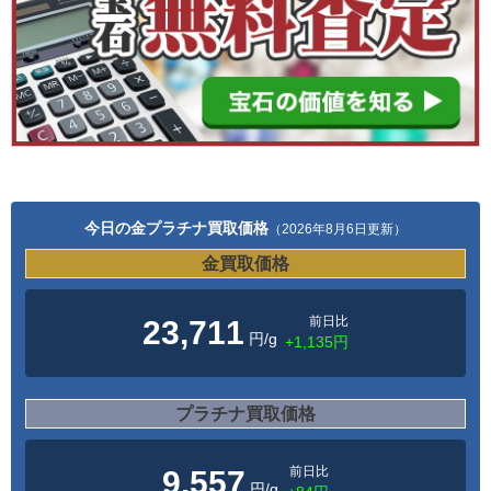
今日の金プラチナ買取価格
（2026年8月6日更新）
金買取価格
前日比
23,711
円/g
+1,135円
プラチナ買取価格
前日比
9,557
円/g