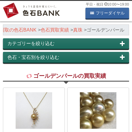
平日・祝日
10:00
〜
19:00
フリーダイヤル
買取の色石BANK
色石買取実績
真珠
ゴールデンパール
カテゴリーを絞り込む
色石・宝石別を絞り込む
ゴールデンパールの買取実績