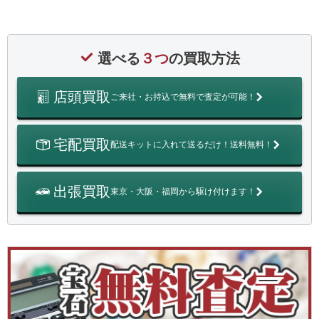
選べる
３つ
の買取方法
店頭買取
ご来社・お持込で無料で査定が可能！
宅配買取
配送キットに入れて送るだけ！送料無料！
出張買取
東京・大阪・福岡から駆け付けます！