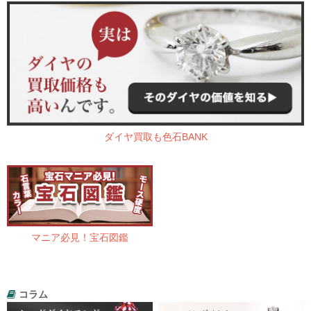
ダイヤ買取も色石BANK
マニア必見！宝石図鑑
コラム