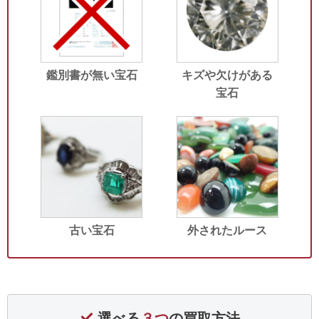
鑑別書が無い宝石
キズや欠けがある
宝石
古い宝石
外されたルース
選べる
３つ
の買取方法