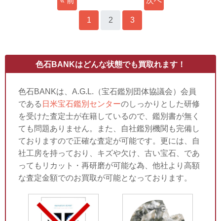
« 前
次へ
へ
1
2
3
»
色石BANKはどんな状態でも買取れます！
色石BANKは、A.G.L.（宝石鑑別団体協議会）会員
である
日米宝石鑑別センター
のしっかりとした研修
を受けた査定士が在籍しているので、鑑別書が無く
ても問題ありません。また、自社鑑別機関も完備し
ておりますので正確な査定が可能です。更には、自
社工房を持っており、キズや欠け、古い宝石、であ
ってもリカット・再研磨が可能な為、他社より高額
な査定金額でのお買取が可能となっております。