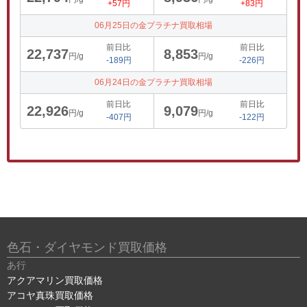
+57円
+83円
06月25日の金プラチナ買取相場
前日比
前日比
22,737
8,853
円/g
円/g
-189円
-226円
06月24日の金プラチナ買取相場
前日比
前日比
22,926
9,079
円/g
円/g
-407円
-122円
色石・ダイヤモンド買取価格
あ行
アクアマリン買取価格
アコヤ真珠買取価格