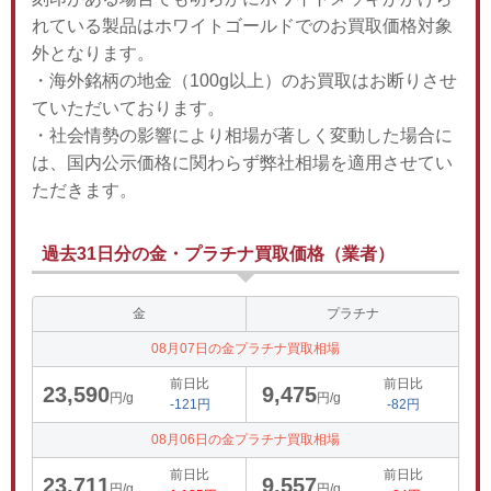
れている製品はホワイトゴールドでのお買取価格対象
外となります。
・海外銘柄の地金（100g以上）のお買取はお断りさせ
ていただいております。
・社会情勢の影響により相場が著しく変動した場合に
は、国内公示価格に関わらず弊社相場を適用させてい
ただきます。
過去31日分の金・プラチナ買取価格（業者）
金
プラチナ
08月07日の金プラチナ買取相場
前日比
前日比
23,590
9,475
円/g
円/g
-121円
-82円
08月06日の金プラチナ買取相場
前日比
前日比
23,711
9,557
円/g
円/g