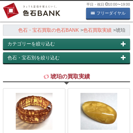
平日・祝日
10:00
〜
19:00
フリーダイヤル
色石・宝石買取の色石BANK
色石買取実績
琥珀
カテゴリーを絞り込む
色石・宝石別を絞り込む
琥珀の買取実績