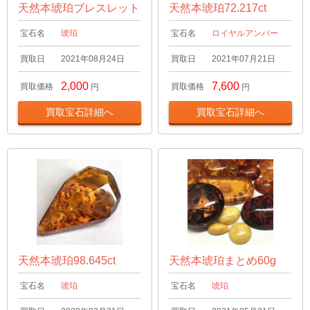
天然本琥珀ブレスレット
天然本琥珀72.217ct
宝石名
琥珀
宝石名
ロイヤルアンバー
買取日
2021年08月24日
買取日
2021年07月21日
2,000
7,600
買取価格
買取価格
円
円
買取宝石詳細へ
買取宝石詳細へ
天然本琥珀98.645ct
天然本琥珀まとめ60g
宝石名
琥珀
宝石名
琥珀