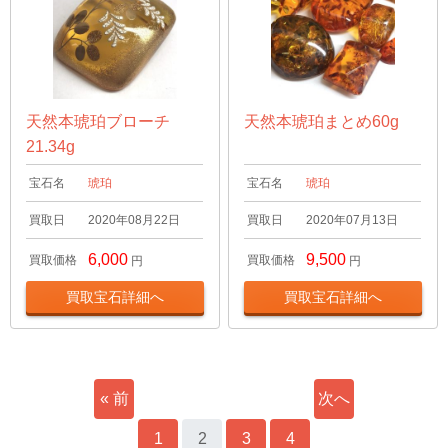
天然本琥珀ブローチ
天然本琥珀まとめ60g
21.34g
宝石名
琥珀
宝石名
琥珀
買取日
2020年08月22日
買取日
2020年07月13日
6,000
9,500
買取価格
買取価格
円
円
買取宝石詳細へ
買取宝石詳細へ
« 前
次へ
へ
1
2
3
4
»