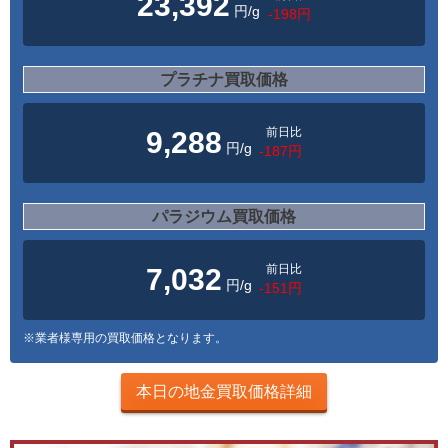
23,392
円/g
-198円
プラチナ買取価格
前日比
9,288
円/g
-187円
パラジウム買取価格
前日比
7,032
円/g
-151円
※業者様専用の買取価格となります。
本日の地金買取価格詳細